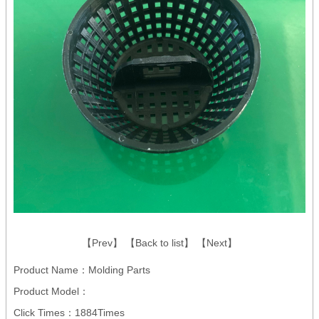
【
Prev
】
【
Back to list
】
【
Next
】
Product Name：Molding Parts
Product Model：
Click Times：1884Times